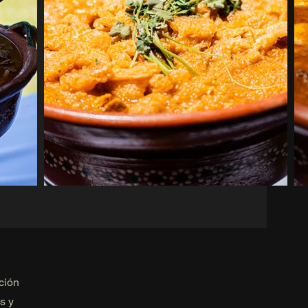
ción
s y