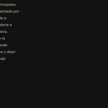
rincipales
mentado por
ta a
darte a
xico,
 la
 boda
s y dejar
iaje